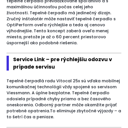
tepelné čerpadlo prevádzkované spoľahlivo a s
maximálnou účinnosťou počas celej jeho
životnosti. Tepelné čerpadlo má jedinečný dizajn.
Zručný inštalatér môže nastaviť tepelné čerpadlo s
OptiPerform oveľa rýchlejšie a teda aj cenovo
výhodnejšie. Tento koncept zaberá oveľa menej
miesta, pretože je až o 60 percent priestorovo
úspornejší ako podobné riešenia.
Service Link – pre rýchlejšiu odozvu v
prípade servisu
Tepelné čerpadlá radu Vitocal 25x sú vďaka mobilnej
komunikačnej technológii vždy spojené so servisom
Viessmann. A úplne bezplatne. Tepelné čerpadlo
odosiela prípadné chyby priamo a bez časového
oneskorenia. Odborný partner môže okamžite prijať
potrebné opatrenia.To eliminuje zbytočné výjazdy – a
to šetrí čas a peniaze.