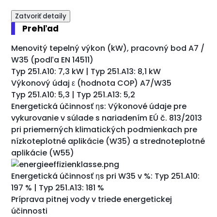
Zatvoriť detaily
Prehľad
Menovitý tepelný výkon (kW), pracovný bod A7 /
W35 (podľa EN 14511)
Typ 251.A10: 7,3 kW | Typ 251.A13: 8,1 kW
Výkonový údaj ε (hodnota COP) A7/W35
Typ 251.A10: 5,3 | Typ 251.A13: 5,2
Energetická účinnosť ƞs: Výkonové údaje pre
vykurovanie v súlade s nariadením EÚ č. 813/2013
pri priemerných klimatických podmienkach pre
nízkoteplotné aplikácie (W35) a strednoteplotné
aplikácie (W55)
Energetická účinnosť ƞs pri W35 v %: Typ 251.A10:
197 % | Typ 251.A13: 181 %
Príprava pitnej vody v triede energetickej
účinnosti