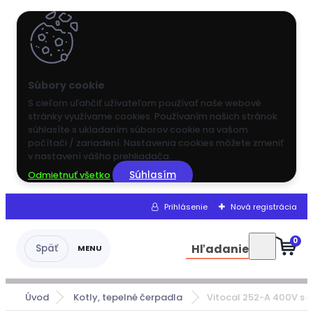
S cieľom uľahčiť užívateľom používať naše webové
stránky využívame cookies. Používaním našich stránok
súhlasíte s ukladaním súborov cookie na vašom
počítači / zariadení. Nastavenia cookies môžete zmeniť
v nastavení vášho prehliadača.
Súhlasím
Odmietnuť všetko
Prihlásenie
Nová registrácia
0
Hľadanie
Úvod
Kotly, tepelné čerpadla
Vitocal 252-A 400V s e