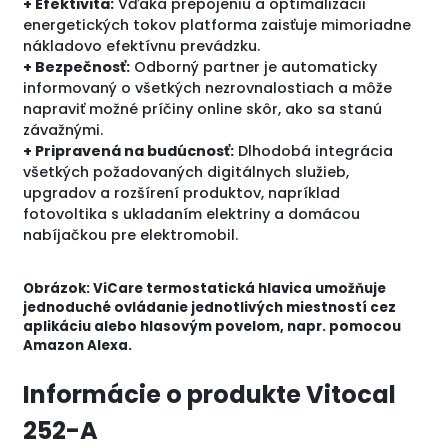
+ Efektivita:
Vďaka prepojeniu a optimalizácii
energetických tokov platforma zaisťuje mimoriadne
nákladovo efektívnu prevádzku.
+ Bezpečnosť:
Odborný partner je automaticky
informovaný o všetkých nezrovnalostiach a môže
napraviť možné príčiny online skôr, ako sa stanú
závažnými.
+ Pripravená na budúcnosť:
Dlhodobá integrácia
všetkých požadovaných digitálnych služieb,
upgradov a rozšírení produktov, napríklad
fotovoltika s ukladaním elektriny a domácou
nabíjačkou pre elektromobil.
Obrázok: ViCare termostatická hlavica umožňuje
jednoduché ovládanie jednotlivých miestností cez
aplikáciu alebo hlasovým povelom, napr. pomocou
Amazon Alexa.
Informácie o produkte Vitocal
252-A