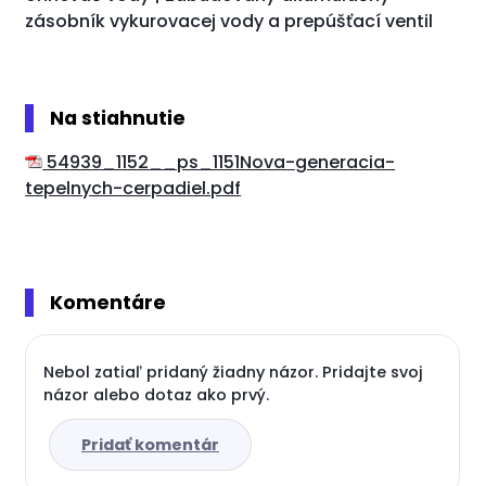
zásobník vykurovacej vody a prepúšťací ventil
Na stiahnutie
54939_1152__ps_1151Nova-generacia-
tepelnych-cerpadiel.pdf
Komentáre
Nebol zatiaľ pridaný žiadny názor. Pridajte svoj
názor alebo dotaz ako prvý.
Pridať komentár