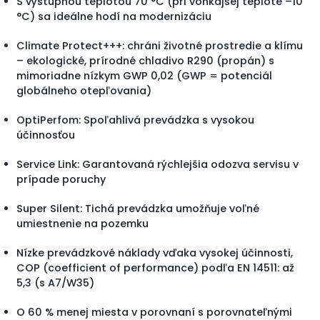
S výstupnou teplotou 70 °C (pri vonkajšej teplote –10
°C) sa ideálne hodí na modernizáciu
Climate Protect+++: chráni životné prostredie a klímu
– ekologické, prírodné chladivo R290 (propán) s
mimoriadne nízkym GWP 0,02 (GWP = potenciál
globálneho otepľovania)
OptiPerfom: Spoľahlivá prevádzka s vysokou
účinnosťou
Service Link: Garantovaná rýchlejšia odozva servisu v
prípade poruchy
Super Silent: Tichá prevádzka umožňuje voľné
umiestnenie na pozemku
Nízke prevádzkové náklady vďaka vysokej účinnosti,
COP (coefficient of performance) podľa EN 14511: až
5,3 (s A7/W35)
O 60 % menej miesta v porovnaní s porovnateľnými