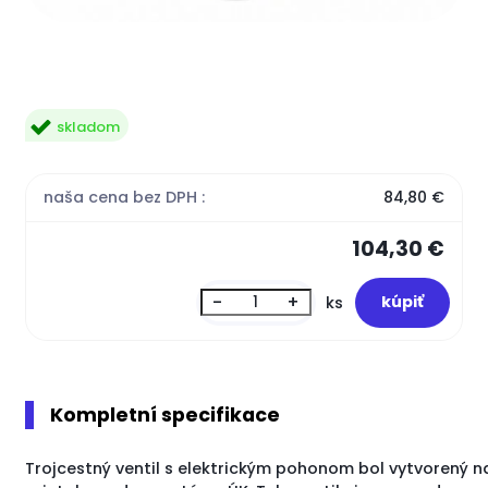
skladom
naša cena bez DPH :
84,80 €
104,30 €
-
+
ks
Kompletní specifikace
Trojcestný
ventil
s elektrickým
pohonom
bol
vytvorený
n