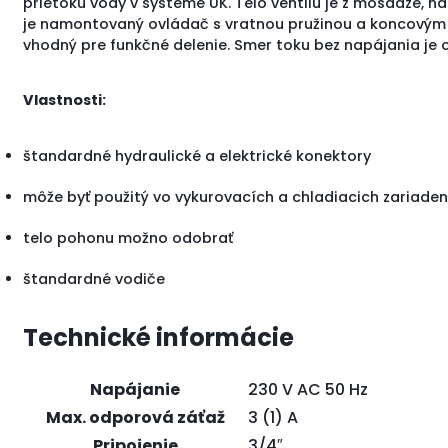
prietoku
vody v systéme
ÚK
.
Telo ventilu je
z
mosadze
,
na
je
namontovaný
ovládač
s
vratnou
pružinou
a
koncovým
vhodný
pre
funkčné
delenie
.
Smer
toku
bez napájania
je 
Vlastnosti:
štandardné
hydraulické
a elektrické
konektory
môže byť použitý
vo
vykurovacích
a
chladiacich
zariaden
telo
pohonu
možno
odobrať
štandardné
vodiče
Technické informácie
Napájanie
230 V AC 50 Hz
Max. odporová záťaž
3 (1) A
Pripojenie
3/4″