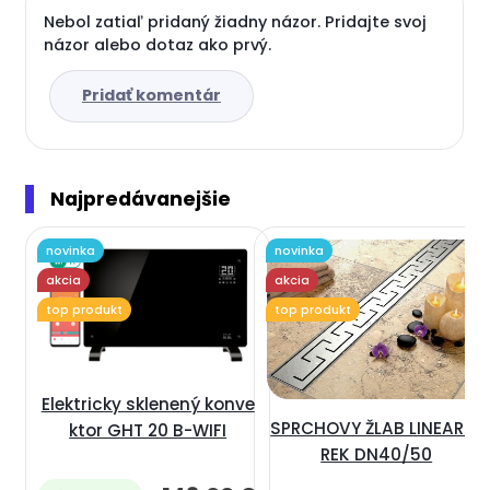
Nebol zatiaľ pridaný žiadny názor. Pridajte svoj
názor alebo dotaz ako prvý.
Pridať komentár
Najpredávanejšie
novinka
novinka
akcia
akcia
top produkt
top produkt
Elektricky sklenený konve
SPRCHOVY ŽLAB LINEAR G
ktor GHT 20 B-WIFI
REK DN40/50