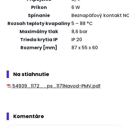
Príkon
6 W
Spínanie
Beznapäťový kontakt N
Rozsah teploty kvapaliny
5 – 88 °C
Maximálny tlak
8,6 bar
Trieda krytia IP
IP 20
Rozmery [mm]
87 x 55 x 60
Na stiahnutie
54939_1172__ps_1171Navod-PMV.pdf
Komentáre