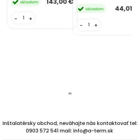
143,00 €
skladom
44,01 €
skladom
-
+
-
+
‹
›
Inštalatérsky obchod, neváhajte nás kontaktovať tel:
0903 572 541 mail: info@a-term.sk